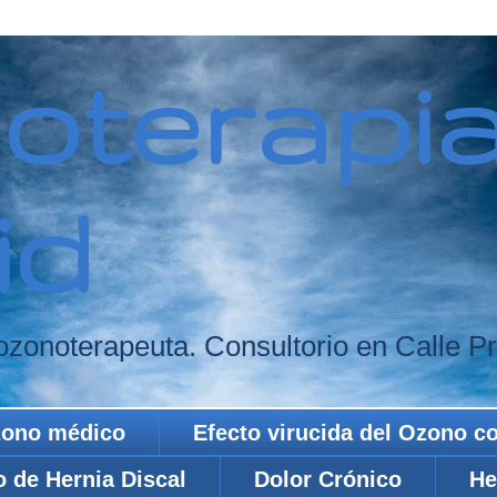
oterapi
id
zonoterapeuta. Consultorio en Calle Pri
Ozono médico
Efecto virucida del Ozono co
o de Hernia Discal
Dolor Crónico
He