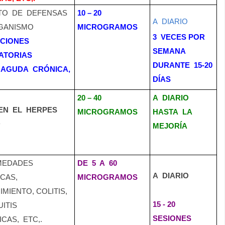
TO
DE
DEFENSAS
10 – 20
A
DIARIO
GANISMO
MICROGRAMOS
3
VECES POR
CIONES
SEMANA
ATORIAS
DURANTE
15-20
AGUDA
CRÓNICA,
DÍAS
20 – 40
A
DIARIO
EN
EL
HERPES
MICROGRAMOS
HASTA
LA
R
MEJORÍA
MEDADES
DE
5
A
60
A
DIARIO
ICAS,
MICROGRAMOS
MIENTO, COLITIS,
15 - 20
ITIS
SESIONES
ICAS,
ETC,.