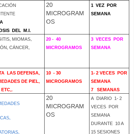
20
CACIÓN
1
VEZ
POR
MICROGRAM
ITENTE
SEMANA
OS
A
OSIS
DEL
M.I.
ITIS, MIOMAS,
20 -
40
3
VECES
POR
IÓN, CÁNCER,
MICROGRAMOS
SEMANA
TA
LAS DEFENSA,
10
- 30
1- 2 VECES
POR
EDADES DE PIEL,
MICROGRAMOS
SEMANA
ETC,.
7
SEMANAS
20
A
DIARIO
1- 2
MEDADES
MICROGRAM
VECES
POR
OS
SEMANA
ICAS,
DURANTE
10 A
15 SESIONES
ATORIAS,