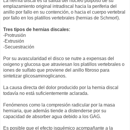
La hernia discal es la salida del núcleo pulposo de su
emplazamiento original intradiscal hacia la periferia del
anillo por fallo en su contención, o hacia el cuerpo vertebral
por fallo en los platillos vertebrales (hernias de Schmorl).
Tres tipos de hernias discales:
-Protrusión
-Extrusión
-Secuestración
Por su avascularidad el disco se nutre a expensas del
oxigeno y glucosa que atraviesan los platillos vertebrales o
iones de sulfato que proviene del anillo fibroso para
sintetizar glicosaminoglicanos.
La causa directa del dolor producido por la hernia discal
todavía no está suficientemente aclarada.
Fenómenos como la compresión radicular por la masa
herniaria, que además tiende a distenderse por su
capacidad de absorber agua debido a los GAG.
Es posible que el efecto isquémico acompañante a la